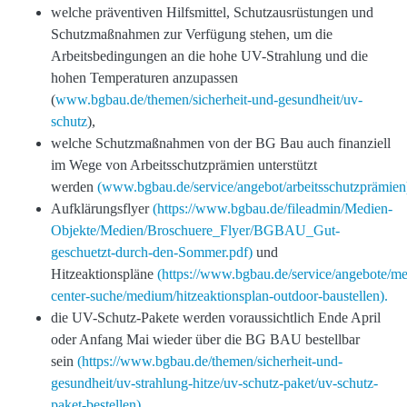
welche präventiven Hilfsmittel, Schutzausrüstungen und
Schutzmaßnahmen zur Verfügung stehen, um die
Arbeitsbedingungen an die hohe UV-Strahlung und die
hohen Temperaturen anzupassen
(
www.bgbau.de/themen/sicherheit-und-gesundheit/uv-
schutz
),
welche Schutzmaßnahmen von der BG Bau auch finanziell
im Wege von Arbeitsschutzprämien unterstützt
werden
(www.bgbau.de/service/angebot/arbeitsschutzprämien
Aufklärungsflyer
(https://www.bgbau.de/fileadmin/Medien-
Objekte/Medien/Broschuere_Flyer/BGBAU_Gut-
geschuetzt-durch-den-Sommer.pdf)
und
Hitzeaktionspläne
(https://www.bgbau.de/service/angebote/me
center-suche/medium/hitzeaktionsplan-outdoor-baustellen).
die UV-Schutz-Pakete werden voraussichtlich Ende April
oder Anfang Mai wieder über die BG BAU bestellbar
sein
(https://www.bgbau.de/themen/sicherheit-und-
gesundheit/uv-strahlung-hitze/uv-schutz-paket/uv-schutz-
paket-bestellen).