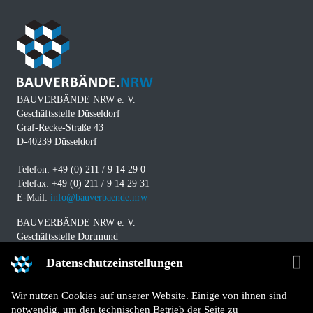
BAUVERBÄNDE NRW e. V.
Geschäftsstelle Düsseldorf
Graf-Recke-Straße 43
D-40239 Düsseldorf
Telefon: +49 (0) 211 / 9 14 29 0
Telefax: +49 (0) 211 / 9 14 29 31
E-Mail:
info@bauverbaende.nrw
BAUVERBÄNDE NRW e. V.
Geschäftsstelle Dortmund
Westfalendamm 229
Datenschutzeinstellungen
D-44141 Dortmund
Telefon: +49 (0) 231 / 94 11 580
Wir nutzen Cookies auf unserer Website. Einige von ihnen sind
Telefax: +49 (0) 231 / 94 11 5840
notwendig, um den technischen Betrieb der Seite zu