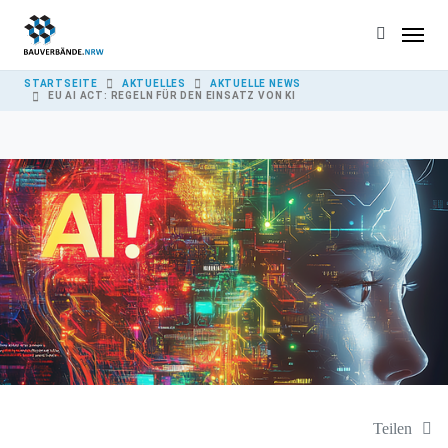
Skip to main content
YOU ARE HERE:
STARTSEITE
AKTUELLES
AKTUELLE NEWS
EU AI ACT: REGELN FÜR DEN EINSATZ VON KI
Teilen