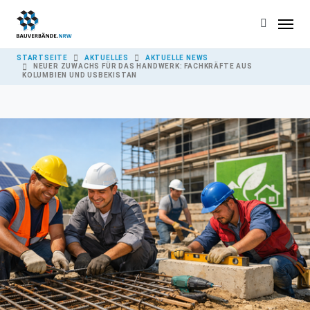
Skip to main content
YOU ARE HERE:
STARTSEITE
AKTUELLES
AKTUELLE NEWS
NEUER ZUWACHS FÜR DAS HANDWERK: FACHKRÄFTE AUS
KOLUMBIEN UND USBEKISTAN