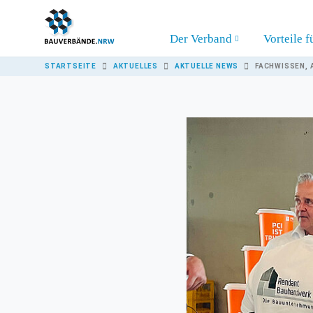
Skip to main content
Der Verband
Vorteile f
YOU ARE HERE:
STARTSEITE
AKTUELLES
AKTUELLE NEWS
FACHWISSEN, 