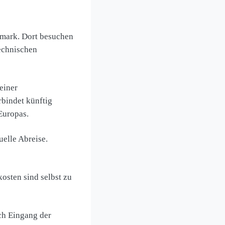
emark. Dort besuchen
echnischen
einer
rbindet künftig
Europas.
uelle Abreise.
kosten sind selbst zu
ach Eingang der