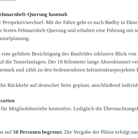
 Fehmarnbelt-Querung hautnah
r Perspektivwechsel: Mit der Fähre geht es nach Rødby in Dän
ur festen Fehmarnbelt-Querung und erhalten eine Führung mit t
unnelplanung.
 eine geführte Besichtigung des Baufeldes inklusive Blick von 
uf die Tunnelanlagen. Der 18 Kilometer lange Absenktunnel ve
emark und zählt zu den bedeutendsten Infrastrukturprojekten 
die Rückkehr auf deutscher Seite geplant, anschließend individ
sation
t für Mitgliedsbetriebe kostenfrei. Lediglich die Übernachtungs
st auf
50 Personen begrenzt
. Die Vergabe der Plätze erfolgt n