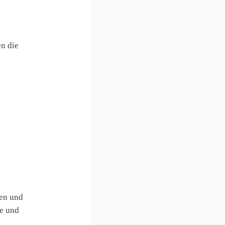
en die
gen und
le und