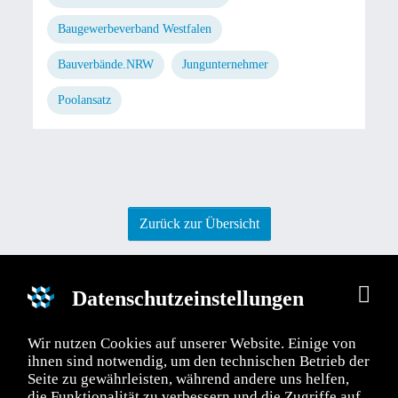
Baugewerbeverband Westfalen
Bauverbände.NRW
Jungunternehmer
Poolansatz
Zurück zur Übersicht
Datenschutzeinstellungen
Wir nutzen Cookies auf unserer Website. Einige von
ÄNDE NRW e. V.
BAUVERBÄNDE NRW e. V.
ihnen sind notwendig, um den technischen Betrieb der
Seite zu gewährleisten, während andere uns helfen,
telle Düsseldorf
Geschäftsstelle Dortmund
die Funktionalität zu verbessern und die Zugriffe auf