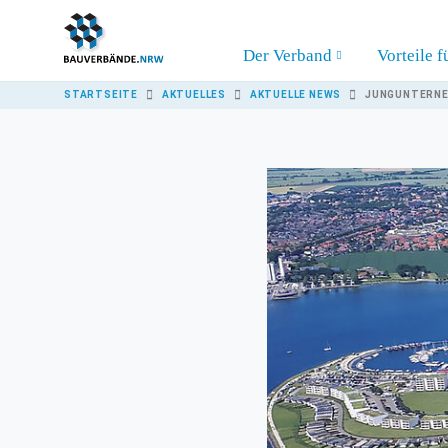
Skip to main content
Der Verband
Vorteile f
YOU ARE HERE:
STARTSEITE
AKTUELLES
AKTUELLE NEWS
JUNGUNTERNEH