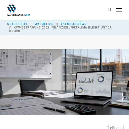
Skip to main content
YOU ARE HERE:
STARTSEITE
AKTUELLES
AKTUELLE NEWS
KFW-BEFRAGUNG 2026: FINANZIERUNGSKLIMA BLEIBT UNTER
DRUCK
Teilen