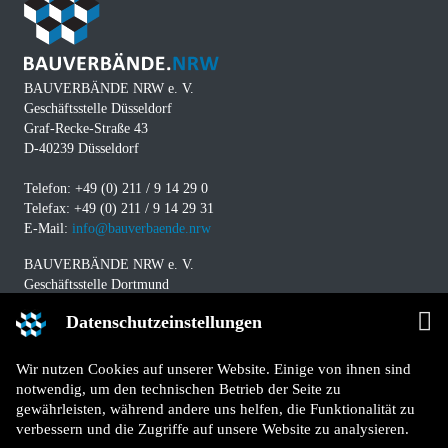
BAUVERBÄNDE NRW e. V.
Geschäftsstelle Düsseldorf
Graf-Recke-Straße 43
D-40239 Düsseldorf
Telefon: +49 (0) 211 / 9 14 29 0
Telefax: +49 (0) 211 / 9 14 29 31
E-Mail:
info@bauverbaende.nrw
BAUVERBÄNDE NRW e. V.
Geschäftsstelle Dortmund
Westfalendamm 229
Datenschutzeinstellungen
D-44141 Dortmund
Telefon: +49 (0) 231 / 94 11 580
Wir nutzen Cookies auf unserer Website. Einige von ihnen sind
Telefax: +49 (0) 231 / 94 11 5840
notwendig, um den technischen Betrieb der Seite zu
E-Mail:
info@bauverbaende.nrw
gewährleisten, während andere uns helfen, die Funktionalität zu
verbessern und die Zugriffe auf unsere Website zu analysieren.
Impressum