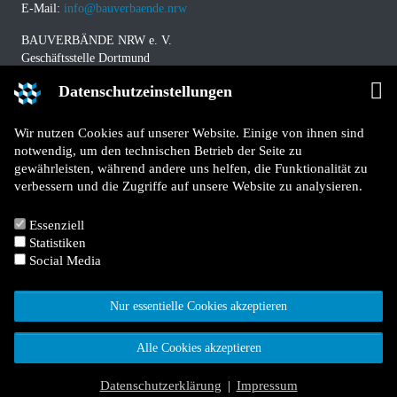
E-Mail:
info@bauverbaende.nrw
BAUVERBÄNDE NRW e. V.
Geschäftsstelle Dortmund
Westfalendamm 229
Datenschutzeinstellungen
D-44141 Dortmund
Telefon: +49 (0) 231 / 94 11 580
Wir nutzen Cookies auf unserer Website. Einige von ihnen sind
Telefax: +49 (0) 231 / 94 11 5840
notwendig, um den technischen Betrieb der Seite zu
E-Mail:
info@bauverbaende.nrw
gewährleisten, während andere uns helfen, die Funktionalität zu
verbessern und die Zugriffe auf unsere Website zu analysieren.
Impressum
Datenschutz
Essenziell
Kontakt
Statistiken
Für Mitglieder
Social Media
Jetzt Mitglied werden
Nur essentielle Cookies akzeptieren
Alle Cookies akzeptieren
© 2026 Bauverbände NRW e. V.
Facebook
X
LinkedIn
YouTube
TYPO3 Website von Kombinat
Datenschutzerklärung
|
Impressum