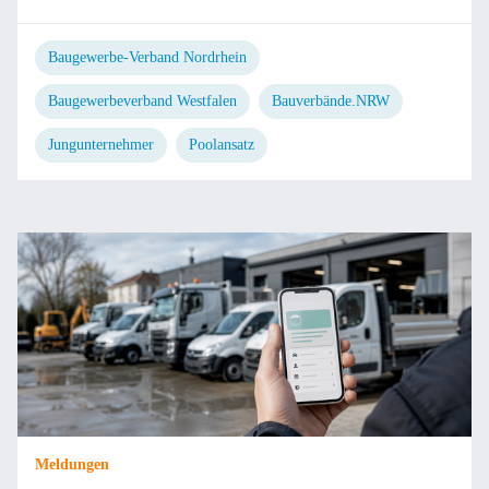
Baugewerbe-Verband Nordrhein
Baugewerbeverband Westfalen
Bauverbände.NRW
Jungunternehmer
Poolansatz
Meldungen