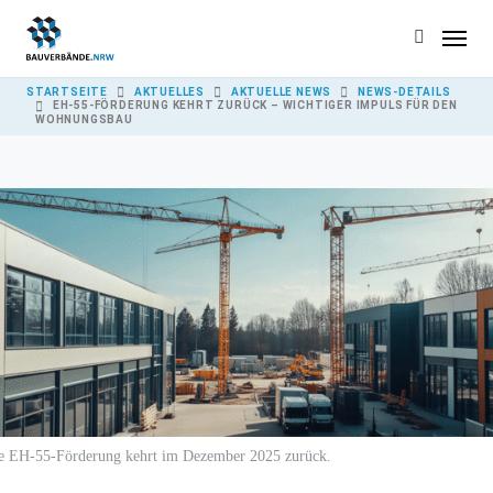
Skip to main content
YOU ARE HERE:
STARTSEITE
AKTUELLES
AKTUELLE NEWS
NEWS-DETAILS
EH-55-FÖRDERUNG KEHRT ZURÜCK – WICHTIGER IMPULS FÜR DEN
WOHNUNGSBAU
e EH-55-Förderung kehrt im Dezember 2025 zurück.