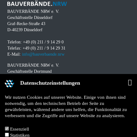
BAUVERBÄNDE NRW e. V.
Geschäftsstelle Düsseldorf
Graf-Recke-Straße 43
D-40239 Düsseldorf
Telefon: +49 (0) 211 / 9 14 29 0
Telefax: +49 (0) 211 / 9 14 29 31
E-Mail:
info@bauverbaende.nrw
BAUVERBÄNDE NRW e. V.
Geschäftsstelle Dortmund
Westfalendamm 229
Datenschutzeinstellungen
D-44141 Dortmund
Telefon: +49 (0) 231 / 94 11 580
Wir nutzen Cookies auf unserer Website. Einige von ihnen sind
Telefax: +49 (0) 231 / 94 11 5840
notwendig, um den technischen Betrieb der Seite zu
E-Mail:
info@bauverbaende.nrw
gewährleisten, während andere uns helfen, die Funktionalität zu
verbessern und die Zugriffe auf unsere Website zu analysieren.
Impressum
Datenschutz
Essenziell
Kontakt
Statistiken