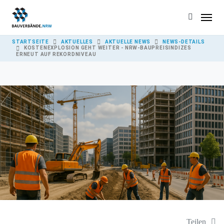
Skip to main content
YOU ARE HERE:
STARTSEITE
AKTUELLES
AKTUELLE NEWS
NEWS-DETAILS
KOSTENEXPLOSION GEHT WEITER - NRW-BAUPREISINDIZES
ERNEUT AUF REKORDNIVEAU
Teilen