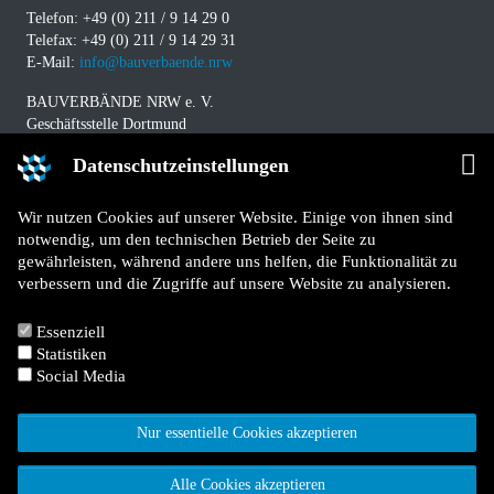
Telefon: +49 (0) 211 / 9 14 29 0
Telefax: +49 (0) 211 / 9 14 29 31
E-Mail:
info@bauverbaende.nrw
BAUVERBÄNDE NRW e. V.
Geschäftsstelle Dortmund
Westfalendamm 229
Datenschutzeinstellungen
D-44141 Dortmund
Telefon: +49 (0) 231 / 94 11 580
Wir nutzen Cookies auf unserer Website. Einige von ihnen sind
Telefax: +49 (0) 231 / 94 11 5840
notwendig, um den technischen Betrieb der Seite zu
E-Mail:
info@bauverbaende.nrw
gewährleisten, während andere uns helfen, die Funktionalität zu
verbessern und die Zugriffe auf unsere Website zu analysieren.
Impressum
Datenschutz
Essenziell
Kontakt
Statistiken
Für Mitglieder
Social Media
Jetzt Mitglied werden
Nur essentielle Cookies akzeptieren
Alle Cookies akzeptieren