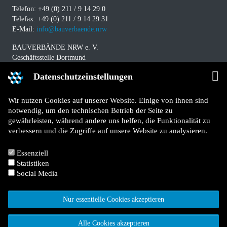
Telefon: +49 (0) 211 / 9 14 29 0
Telefax: +49 (0) 211 / 9 14 29 31
E-Mail:
info@bauverbaende.nrw
BAUVERBÄNDE NRW e. V.
Geschäftsstelle Dortmund
Westfalendamm 229
Datenschutzeinstellungen
D-44141 Dortmund
Telefon: +49 (0) 231 / 94 11 580
Wir nutzen Cookies auf unserer Website. Einige von ihnen sind
Telefax: +49 (0) 231 / 94 11 5840
notwendig, um den technischen Betrieb der Seite zu
E-Mail:
info@bauverbaende.nrw
gewährleisten, während andere uns helfen, die Funktionalität zu
verbessern und die Zugriffe auf unsere Website zu analysieren.
Impressum
Datenschutz
Essenziell
Kontakt
Statistiken
Für Mitglieder
Social Media
Jetzt Mitglied werden
Nur essentielle Cookies akzeptieren
Alle Cookies akzeptieren