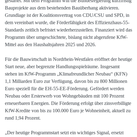
gestartet. Mit dem Programm will die Bundesregierung kurzfristig
Bauprojekte aus dem bestehenden Bauüberhang aktivieren.
Grundlage ist der Koalitionsvertrag von CDU/CSU und SPD, in
dem vereinbart wurde, die Förderfähigkeit des Effizienzhaus-55-
Standards zeitlich befristet wiederherzustellen. Finanziert wird das
Programm über umgeschichtete, bislang nicht abgerufene KfW-
Mittel aus den Haushaltsjahren 2025 und 2026.
Für die Bauwirtschaft in Nordrhein-Westfalen eröffnet der heutige
Start neue, aber begrenzte Handlungsspielräume. Insgesamt
stehen im KfW-Programm „Klimafreundlicher Neubau“ (KFN)
1,1 Milliarden Euro zur Verfügung, davon bis zu 800 Millionen
Euro speziell für die EH-55-EE-Förderung. Gefördert werden
Neubau oder Ersterwerb von Wohngebäuden mit 100 Prozent
erneuerbaren Energien. Die Förderung erfolgt über zinsverbilligte
KfW-Kredite von bis zu 100.000 Euro je Wohneinheit, aktuell zu
rund 1,94 Prozent.
„Der heutige Programmstart setzt ein wichtiges Signal, ersetzt