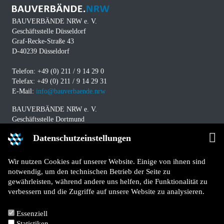
BAUVERBÄNDE NRW e. V.
Geschäftsstelle Düsseldorf
Graf-Recke-Straße 43
D-40239 Düsseldorf
Telefon: +49 (0) 211 / 9 14 29 0
Telefax: +49 (0) 211 / 9 14 29 31
E-Mail:
info@bauverbaende.nrw
BAUVERBÄNDE NRW e. V.
Geschäftsstelle Dortmund
Westfalendamm 229
Datenschutzeinstellungen
D-44141 Dortmund
Telefon: +49 (0) 231 / 94 11 580
Wir nutzen Cookies auf unserer Website. Einige von ihnen sind
Telefax: +49 (0) 231 / 94 11 5840
notwendig, um den technischen Betrieb der Seite zu
E-Mail:
info@bauverbaende.nrw
gewährleisten, während andere uns helfen, die Funktionalität zu
verbessern und die Zugriffe auf unsere Website zu analysieren.
Impressum
Datenschutz
Essenziell
Kontakt
Statistiken