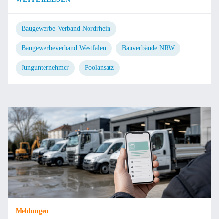
Baugewerbe-Verband Nordrhein
Baugewerbeverband Westfalen
Bauverbände.NRW
Jungunternehmer
Poolansatz
Meldungen