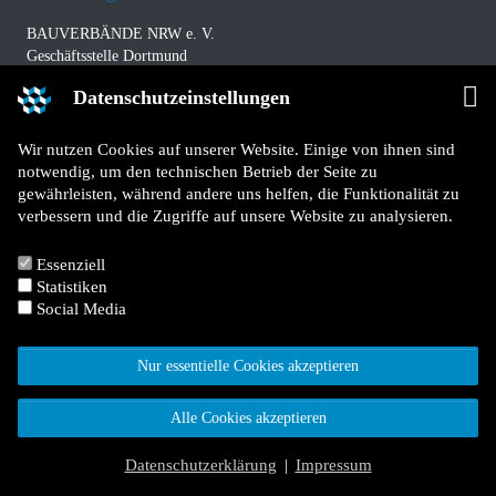
BAUVERBÄNDE NRW e. V.
Geschäftsstelle Dortmund
Westfalendamm 229
Datenschutzeinstellungen
D-44141 Dortmund
Telefon: +49 (0) 231 / 94 11 580
Wir nutzen Cookies auf unserer Website. Einige von ihnen sind
Telefax: +49 (0) 231 / 94 11 5840
notwendig, um den technischen Betrieb der Seite zu
E-Mail:
info@bauverbaende.nrw
gewährleisten, während andere uns helfen, die Funktionalität zu
verbessern und die Zugriffe auf unsere Website zu analysieren.
Impressum
Datenschutz
Essenziell
Kontakt
Statistiken
Für Mitglieder
Social Media
Jetzt Mitglied werden
Nur essentielle Cookies akzeptieren
Alle Cookies akzeptieren
© 2026 Bauverbände NRW e. V.
Facebook
X
LinkedIn
YouTube
TYPO3 Website von Kombinat
Datenschutzerklärung
|
Impressum