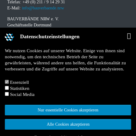
Telefax: +49 (0) 211 / 9 14 29 31
E-Mail:
info@bauverbaende.nrw
BAUVERBÄNDE NRW e. V.
Geschäftsstelle Dortmund
Westfalendamm 229
Datenschutzeinstellungen
D-44141 Dortmund
Telefon: +49 (0) 231 / 94 11 580
Wir nutzen Cookies auf unserer Website. Einige von ihnen sind
Telefax: +49 (0) 231 / 94 11 5840
notwendig, um den technischen Betrieb der Seite zu
E-Mail:
info@bauverbaende.nrw
gewährleisten, während andere uns helfen, die Funktionalität zu
verbessern und die Zugriffe auf unsere Website zu analysieren.
Impressum
Datenschutz
Essenziell
Kontakt
Statistiken
Für Mitglieder
Social Media
Jetzt Mitglied werden
Nur essentielle Cookies akzeptieren
Alle Cookies akzeptieren
© 2026 Bauverbände NRW e. V.