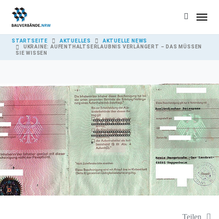
Skip to main content
YOU ARE HERE:
STARTSEITE
AKTUELLES
AKTUELLE NEWS
UKRAINE: AUFENTHALTSERLAUBNIS VERLÄNGERT – DAS MÜSSEN
SIE WISSEN
Teilen