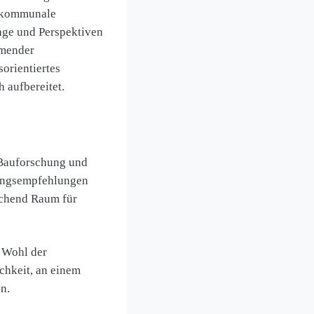
e kommunale
age und Perspektiven
hmender
orientiertes
 aufbereitet.
 Bauforschung und
lungsempfehlungen
eichend Raum für
e Wohl der
chkeit, an einem
n.