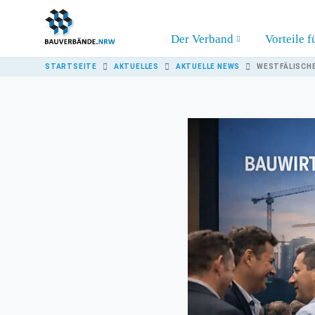
Skip to main content
Der Verband
Vorteile f
YOU ARE HERE:
STARTSEITE
AKTUELLES
AKTUELLE NEWS
WESTFÄLISCHE