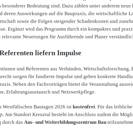
 besonderer Bedeutung sind. Dazu zählen unter anderem neu
d deren Auswirkungen auf die Baupraxis, die wirtschaftliche L
rtschaft sowie die Folgen steigender Schadenkosten und zune
se. Ergänzt wird das Programm durch ein kompaktes und praxis
 relevante Neuerungen für Ausführende und Planer verständlich
Referenten liefern Impulse
ntinnen und Referenten aus Verbänden, Wirtschaftsforschung,
nrecht sorgen für fundierte Impulse und geben konkrete Hand
 Praxis. Neben den Fachvorträgen bietet die Veranstaltung ausr
he, Erfahrungsaustausch und Netzwerkpflege.
n Westfälischen Bautagen 2026 ist
kostenfrei
. Für das leiblich
gt. Am Standort Kreuztal besteht im Anschluss zudem die Mögli
g durch das
Aus- und Weiterbildungszentrum Bau
teilzunehme