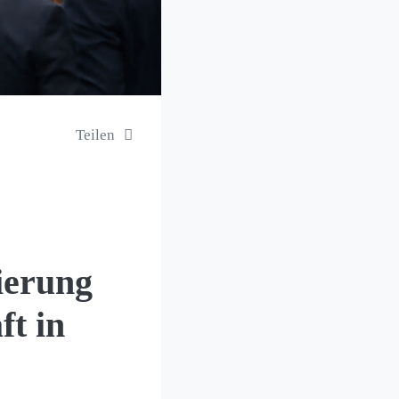
Teilen
ierung
ft in