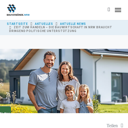
Skip to main content
YOU ARE HERE:
STARTSEITE
AKTUELLES
AKTUELLE NEWS
ZEIT ZUM HANDELN – DIE BAUWIRTSCHAFT IN NRW BRAUCHT
DRINGEND POLITISCHE UNTERSTÜTZUNG
Teilen