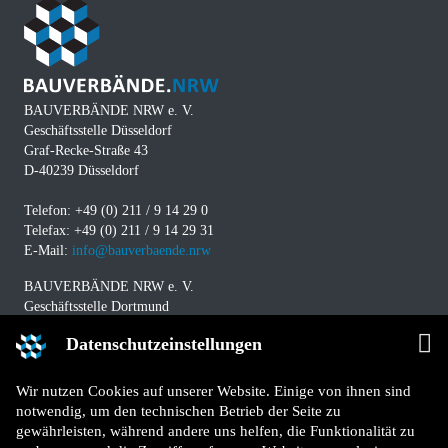
BAUVERBÄNDE NRW e. V.
Geschäftsstelle Düsseldorf
Graf-Recke-Straße 43
D-40239 Düsseldorf
Telefon: +49 (0) 211 / 9 14 29 0
Telefax: +49 (0) 211 / 9 14 29 31
E-Mail:
info@bauverbaende.nrw
BAUVERBÄNDE NRW e. V.
Geschäftsstelle Dortmund
Westfalendamm 229
Datenschutzeinstellungen
D-44141 Dortmund
Telefon: +49 (0) 231 / 94 11 580
Wir nutzen Cookies auf unserer Website. Einige von ihnen sind
Telefax: +49 (0) 231 / 94 11 5840
notwendig, um den technischen Betrieb der Seite zu
E-Mail:
info@bauverbaende.nrw
gewährleisten, während andere uns helfen, die Funktionalität zu