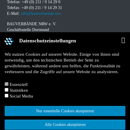
Telefon: +49 (0) 211 / 9 14 29 0
Telefax: +49 (0) 211 / 9 14 29 31
E-Mail:
info@bauverbaende.nrw
BAUVERBÄNDE NRW e. V.
Geschäftsstelle Dortmund
Westfalendamm 229
Datenschutzeinstellungen
D-44141 Dortmund
Telefon: +49 (0) 231 / 94 11 580
Wir nutzen Cookies auf unserer Website. Einige von ihnen sind
Telefax: +49 (0) 231 / 94 11 5840
notwendig, um den technischen Betrieb der Seite zu
E-Mail:
info@bauverbaende.nrw
gewährleisten, während andere uns helfen, die Funktionalität zu
verbessern und die Zugriffe auf unsere Website zu analysieren.
Impressum
Datenschutz
Essenziell
Kontakt
Statistiken
Für Mitglieder
Social Media
Jetzt Mitglied werden
Nur essentielle Cookies akzeptieren
Alle Cookies akzeptieren
© 2026 Bauverbände NRW e. V.