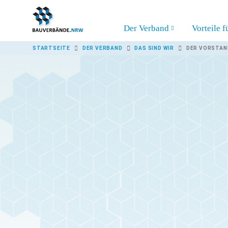
Skip to main content
Der Verband
Vorteile f
YOU ARE HERE:
STARTSEITE
DER VERBAND
DAS SIND WIR
DER VORSTAN