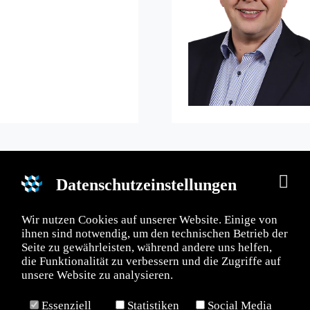
Datenschutzeinstellungen
Wir nutzen Cookies auf unserer Website. Einige von
ÄNDE NRW e. V.
BAUVERBÄNDE NRW e. V.
ihnen sind notwendig, um den technischen Betrieb der
Seite zu gewährleisten, während andere uns helfen,
telle Düsseldorf
Geschäftsstelle Dortmund
die Funktionalität zu verbessern und die Zugriffe auf
e-Straße 43
Westfalendamm 229
unsere Website zu analysieren.
üsseldorf
D-44141 Dortmund
Essenziell
Statistiken
Social Media