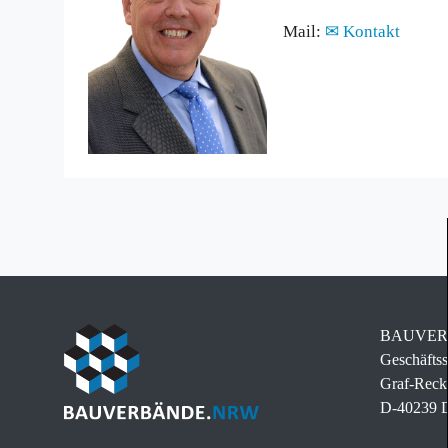
Mail:
Kontakt
BAUVERB
Geschäftss
Graf-Reck
D-40239 D