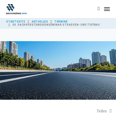
Skip to main content
YOU ARE HERE:
STARTSEITE
AKTUELLES
TERMINE
30. SACHVERSTÄNDIGENSEMINAR STRASSEN- UND TIEFBAU
Teilen