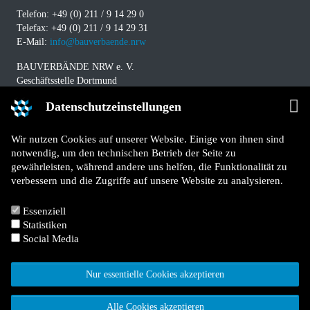
Telefon: +49 (0) 211 / 9 14 29 0
Telefax: +49 (0) 211 / 9 14 29 31
E-Mail:
info@bauverbaende.nrw
BAUVERBÄNDE NRW e. V.
Geschäftsstelle Dortmund
Westfalendamm 229
Datenschutzeinstellungen
D-44141 Dortmund
Telefon: +49 (0) 231 / 94 11 580
Wir nutzen Cookies auf unserer Website. Einige von ihnen sind
Telefax: +49 (0) 231 / 94 11 5840
notwendig, um den technischen Betrieb der Seite zu
E-Mail:
info@bauverbaende.nrw
gewährleisten, während andere uns helfen, die Funktionalität zu
verbessern und die Zugriffe auf unsere Website zu analysieren.
Impressum
Datenschutz
Essenziell
Kontakt
Statistiken
Für Mitglieder
Social Media
Jetzt Mitglied werden
Nur essentielle Cookies akzeptieren
Alle Cookies akzeptieren