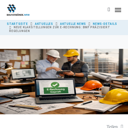
Skip to main content
YOU ARE HERE:
STARTSEITE
AKTUELLES
AKTUELLE NEWS
NEWS-DETAILS
NEUE KLARSTELLUNGEN ZUR E-RECHNUNG: BMF PRÄZISIERT
REGELUNGEN
Teilen