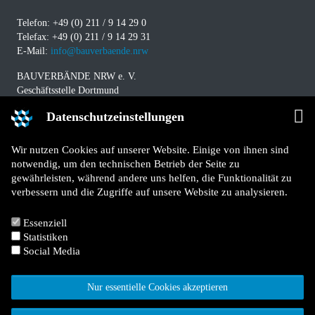
Telefon: +49 (0) 211 / 9 14 29 0
Telefax: +49 (0) 211 / 9 14 29 31
E-Mail:
info@bauverbaende.nrw
BAUVERBÄNDE NRW e. V.
Geschäftsstelle Dortmund
Westfalendamm 229
Datenschutzeinstellungen
D-44141 Dortmund
Telefon: +49 (0) 231 / 94 11 580
Wir nutzen Cookies auf unserer Website. Einige von ihnen sind
Telefax: +49 (0) 231 / 94 11 5840
notwendig, um den technischen Betrieb der Seite zu
E-Mail:
info@bauverbaende.nrw
gewährleisten, während andere uns helfen, die Funktionalität zu
verbessern und die Zugriffe auf unsere Website zu analysieren.
Impressum
Datenschutz
Essenziell
Kontakt
Statistiken
Für Mitglieder
Social Media
Jetzt Mitglied werden
Nur essentielle Cookies akzeptieren