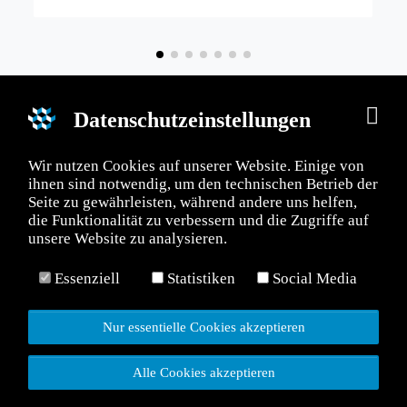
Datenschutzeinstellungen
Wir nutzen Cookies auf unserer Website. Einige von
ÄNDE NRW e. V.
BAUVERBÄNDE NRW e. V.
ihnen sind notwendig, um den technischen Betrieb der
Seite zu gewährleisten, während andere uns helfen,
telle Düsseldorf
Geschäftsstelle Dortmund
die Funktionalität zu verbessern und die Zugriffe auf
e-Straße 43
Westfalendamm 229
unsere Website zu analysieren.
üsseldorf
D-44141 Dortmund
Essenziell
Statistiken
Social Media
49 (0) 211 / 9 14 29 0
Telefon: +49 (0) 231 / 94 11 58
49 (0) 211 / 9 14 29 31
Telefax: +49 (0) 231 / 94 11 5
Nur essentielle Cookies akzeptieren
fo@bauverbaende.nrw
E-Mail:
info@bauverbaende.n
Alle Cookies akzeptieren