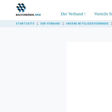
Skip to main content
Der Verband
Vorteile f
YOU ARE HERE:
STARTSEITE
DER VERBAND
UNSERE MITGLIEDSVERBÄNDE