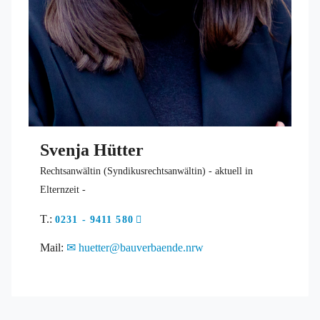
Svenja Hütter
Rechtsanwältin (Syndikusrechtsanwältin) - aktuell in
Elternzeit -
T.:
0231 - 9411 580
Mail:
huetter@bauverbaende.nrw