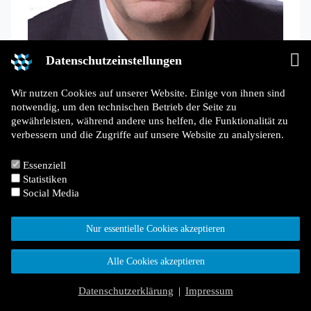
Datenschutzeinstellungen
Wir nutzen Cookies auf unserer Website. Einige von ihnen sind
notwendig, um den technischen Betrieb der Seite zu
gewährleisten, während andere uns helfen, die Funktionalität zu
verbessern und die Zugriffe auf unsere Website zu analysieren.
Dipl.-Kfm., Dipl.-Ing. Heinz G.
Essenziell
Rittmann
Statistiken
Social Media
T.:
0211 - 914 290
Mail:
rittmann@bauverbaende.nrw
Nur essentielle Cookies akzeptieren
Alle Cookies akzeptieren
Datenschutzerklärung
|
Impressum