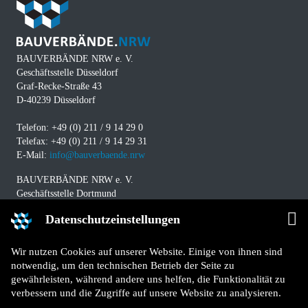
BAUVERBÄNDE NRW e. V.
Geschäftsstelle Düsseldorf
Graf-Recke-Straße 43
D-40239 Düsseldorf
Telefon: +49 (0) 211 / 9 14 29 0
Telefax: +49 (0) 211 / 9 14 29 31
E-Mail:
info@bauverbaende.nrw
BAUVERBÄNDE NRW e. V.
Geschäftsstelle Dortmund
Westfalendamm 229
Datenschutzeinstellungen
D-44141 Dortmund
Telefon: +49 (0) 231 / 94 11 580
Wir nutzen Cookies auf unserer Website. Einige von ihnen sind
Telefax: +49 (0) 231 / 94 11 5840
notwendig, um den technischen Betrieb der Seite zu
E-Mail:
info@bauverbaende.nrw
gewährleisten, während andere uns helfen, die Funktionalität zu
verbessern und die Zugriffe auf unsere Website zu analysieren.
Impressum