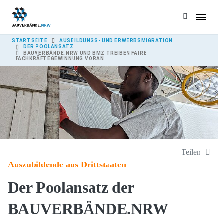
Skip to main content
YOU ARE HERE:
STARTSEITE
AUSBILDUNGS- UND ERWERBSMIGRATION
DER POOLANSATZ
BAUVERBÄNDE.NRW UND BMZ TREIBEN FAIRE
FACHKRÄFTEGEWINNUNG VORAN
Teilen
Auszubildende aus Drittstaaten
Der Poolansatz der
BAUVERBÄNDE.NRW